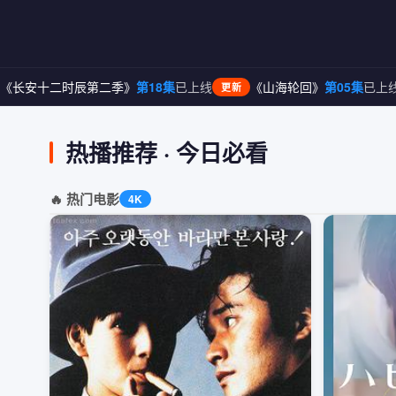
二季》
第18集
已上线
《山海轮回》
第05集
已上线
《迷雾追踪
更新
更新
热播推荐 · 今日必看
🔥 热门电影
4K