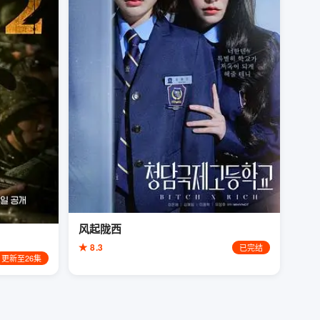
风起陇西
★ 8.3
已完结
更新至26集