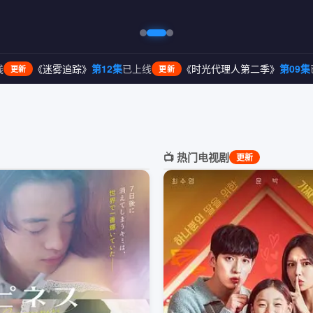
》
第12集
已上线
《时光代理人第二季》
第09集
已上线
《荒
更新
更新
📺 热门电视剧
更新