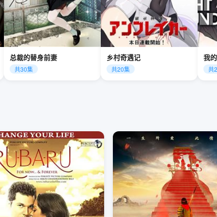
总裁的替身前妻
乡村奇遇记
我的
共30集
共20集
共