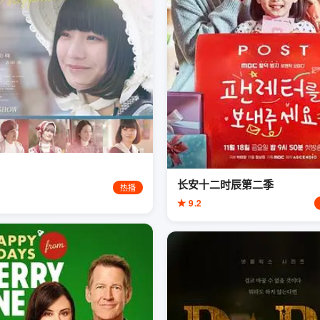
长安十二时辰第二季
热播
★ 9.2