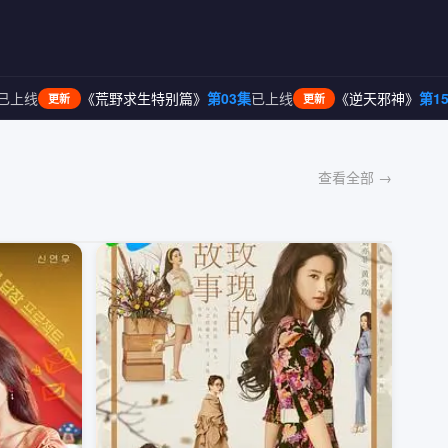
野求生特别篇》
第03集
已上线
《逆天邪神》
第156集
已上线
《
更新
更新
查看全部 →