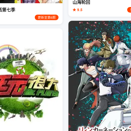
山海轮回
活第七季
★ 9.5
更新至第6期