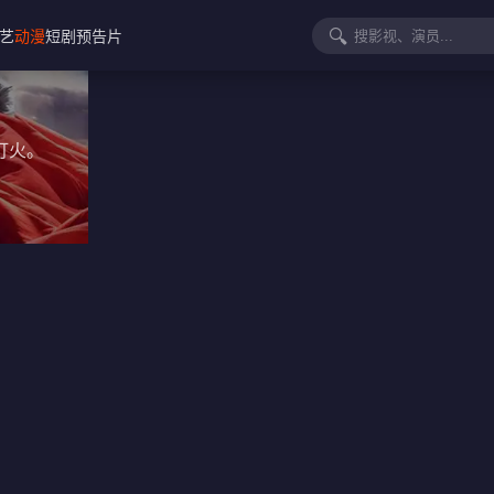
🔍
艺
动漫
短剧
预告片
灯火。