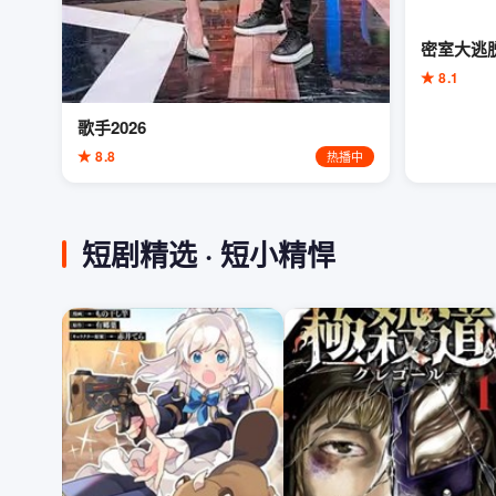
密室大逃
★ 8.1
歌手2026
★ 8.8
热播中
短剧精选 · 短小精悍