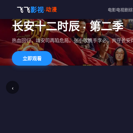
飞飞
影视
·动漫
电影
电视剧
综
长安十二时辰 · 第二季
热血回归，靖安司再陷危局。张小敬携手李必，共守长安
立即观看
‹