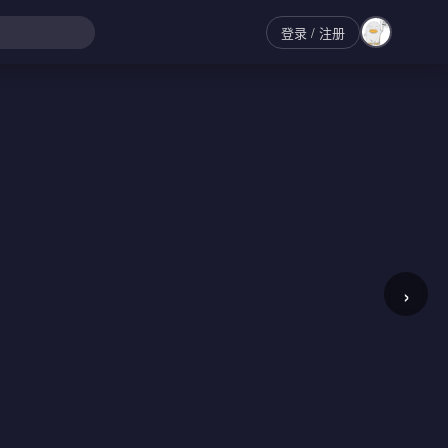
登录
/ 注册
›