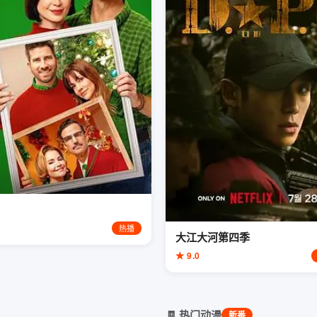
热播
大江大河第四季
★ 9.0
🧾 热门动漫
新番