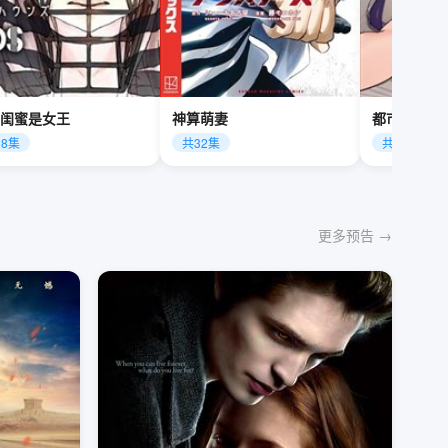
闺蜜是女王
神算萌妻
都市极品神
28集
共32集
共40集
更多预告 →