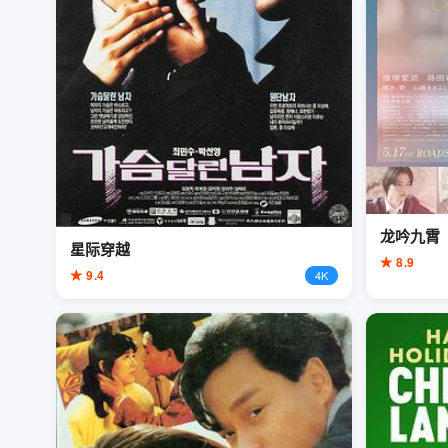
龙吟九霄
星际穿越
★ 8.9
★ 9.4
4K