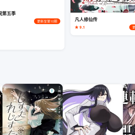
脱第五季
凡人修仙传
更新至第10期
★ 9.1