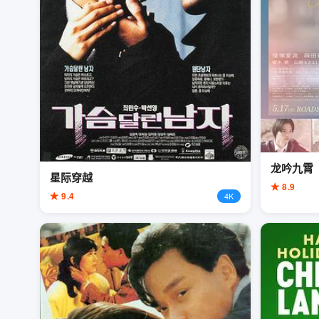
龙吟九霄
星际穿越
★ 8.9
★ 9.4
4K