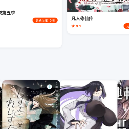
脱第五季
凡人修仙传
更新至第10期
★ 9.1