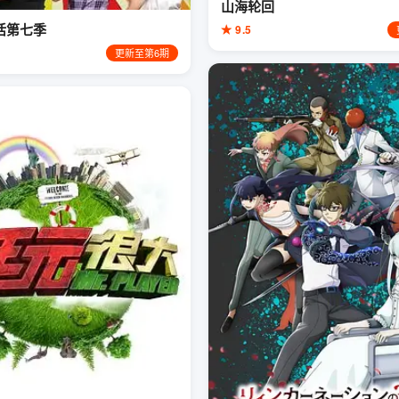
山海轮回
活第七季
★ 9.5
更新至第6期