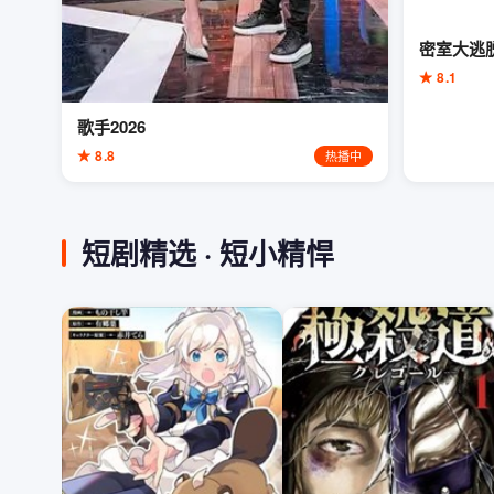
密室大逃
★ 8.1
歌手2026
★ 8.8
热播中
短剧精选 · 短小精悍