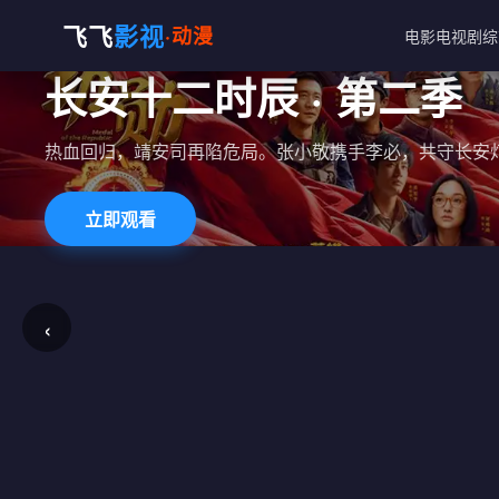
飞飞
影视
·动漫
电影
电视剧
综
长安十二时辰 · 第二季
热血回归，靖安司再陷危局。张小敬携手李必，共守长安
立即观看
‹