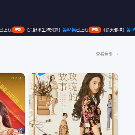
求生特别篇》
第03集
已上线
《逆天邪神》
第156集
已上线
《
更新
更新
查看全部 →