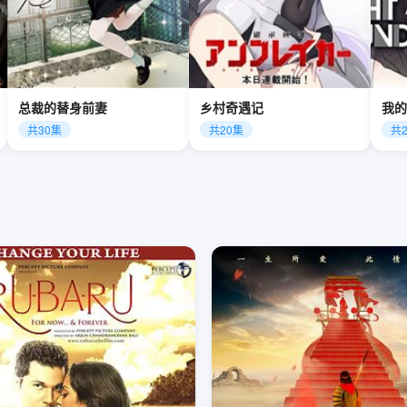
总裁的替身前妻
乡村奇遇记
我的
共30集
共20集
共