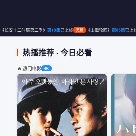
二季》
第18集
已上线
《山海轮回》
第05集
已上线
《迷雾追踪
更新
更新
热播推荐 · 今日必看
🔥 热门电影
4K