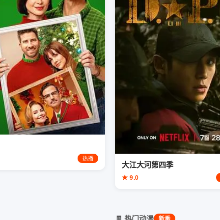
热播
大江大河第四季
★ 9.0
🧾 热门动漫
新番