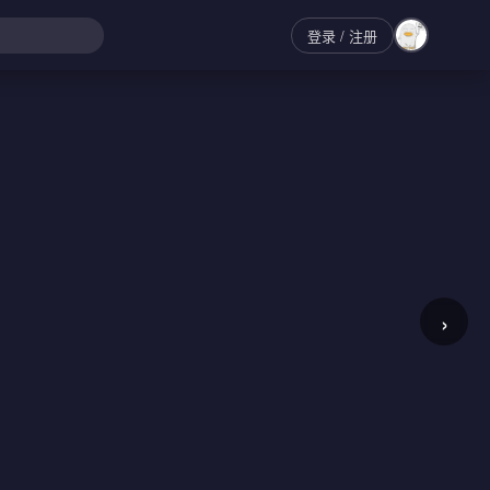
登录
/ 注册
›