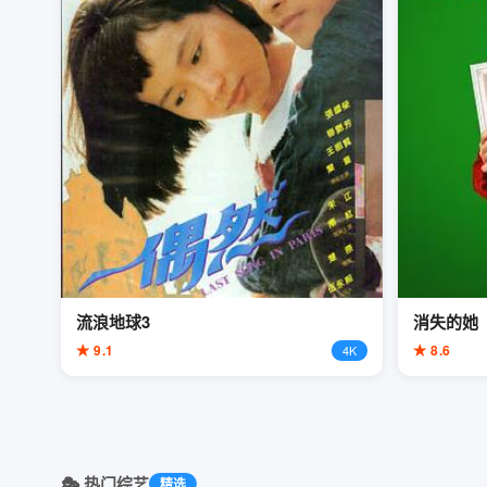
流浪地球3
消失的她
★ 9.1
★ 8.6
4K
🎭 热门综艺
精选