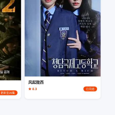
风起陇西
★ 8.3
已完结
更新至26集