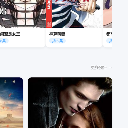
闺蜜是女王
神算萌妻
都市极品神
28集
共32集
共40集
更多预告 →