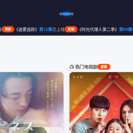
》
第12集
已上线
《时光代理人第二季》
第09集
已上线
《荒野
更新
更新
📺 热门电视剧
更新