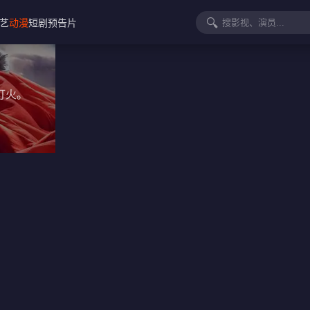
🔍
艺
动漫
短剧
预告片
灯火。