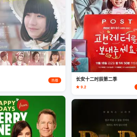
长安十二时辰第二季
热播
★ 9.2